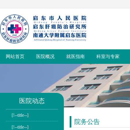
网站首页
医院概况
就医指南
科室与专家
医院动态
[!--title--]
院务公告
[!--title--]