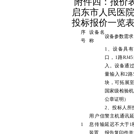
附件四：报价
启东市人民医
投标报价一览
序
设备名
设备参数需求
号
称
1、设备具有2
口，1路RJ
入。设备通过
量输入和2路
块，可拓展至4
国家级检验机
公章证明）
2、投标人所
用户信
警主机通讯延
1
息传输
延迟不大于1
装置
报告复印件并