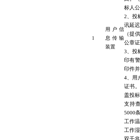
标人公
2、投
讯延迟
用户信
（提
1
息传输
公章证
装置
3、投
印有
印件并
4、用
证书
盖投标
支持
5000
工作温
工作湿
双千兆