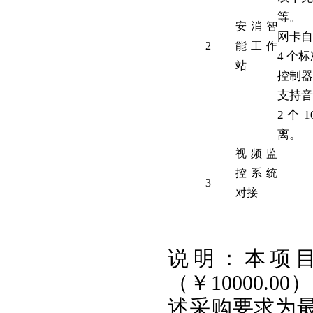
等。
安消智
网卡自
2
能工作
4 个
站
控制器
支持音
2 个
离。
视频监
控系统
3
对接
说明：本项
（￥10000.
述采购要求为