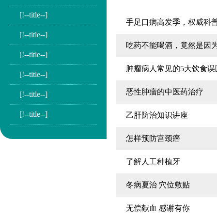
[!--title--]
手足口病高发季，权威科
[!--title--]
吃药不能喝酒，竟然是因
[!--title--]
肿瘤病人常见的5大饮食误
[!--title--]
恶性肿瘤的中医药治疗
[!--title--]
[!--title--]
乙肝防治知识讲座
怎样预防宫颈癌
了解人工种植牙
冬病夏治 穴位敷贴
无偿献血 感谢有你