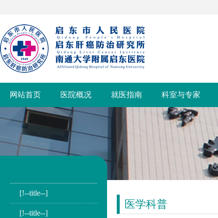
网站首页
医院概况
就医指南
科室与专家
[!--title--]
医学科普
[!--title--]