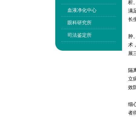
析
血液净化中心
满
长
眼科研究所
治
司法鉴定所
肿
术
展
【
隔
立
效
【
细
者