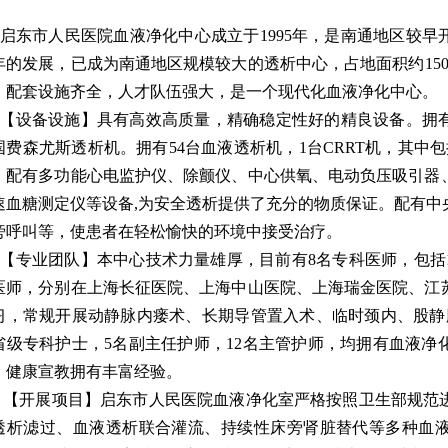
东市人民医院血液净化中心成立于1995年，是南通地区较早开
年的发展，已成为南通地区规模较大的透析中心，占地面积约15
，配套设施齐全，人才队伍强大，是一个现代化血液净化中心。
设备设施】具有高效高质量，精确稳定性好的精良设备。拥有
国费森尤斯透析机。拥有54台血液透析机，1台CRRT机，其中包
。配有多功能心电监护仪、除颤仪、中心供氧、电动负压吸引器
速血糖测定仪等设备,为安全透析提供了充分的物质保证。配有中
旁呼叫等，使患者在轻松愉快的环境中接受治疗。
专业团队】本中心技术力量雄厚，目前有8名专科医师，包括1
医师，分别在上海长征医院、上海中山医院、上海瑞金医院、江
习，常规开展动静脉内瘘术、长期导管置入术、临时颈内、股静脉
省级专科护士，5名副主任护师，12名主管护师，均拥有血液净
、健康宣教拥有丰富经验。
开展项目】启东市人民医院血液净化室严格按照卫生部规范进
透析滤过、血液透析联合灌流、持续性床旁肾脏替代等多种血