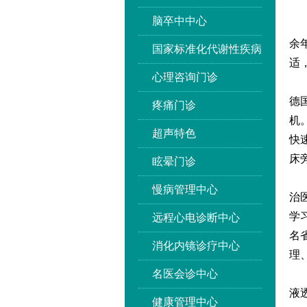
脑卒中中心
启
余
国家标准化代谢性疾病
适
心理咨询门诊
【
德
疼痛门诊
机
超声特色
快
床
眩晕门诊
【
慢病管理中心
治
学
远程心电诊断中心
名
消化内镜诊疗中心
理
名医会诊中心
【
液
健康管理中心