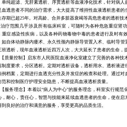
、单纯超滤、无肝素透析、序贯透析等血液净化技术，针对病人
足血透患者不同的治疗需求，大大提高了维持性血液透析患者的
生存期已超25年。对高龄、合并多脏器衰竭等高危患者的透析技
疗范围几乎涉及所有临床科室，可随时为各种危急重症肾功
、重症感染性疾病，以及各种药物毒物中毒的患者进行及时有
，如自体动静脉内瘘术、永久性颈内静脉导管置入术、临时导管置
三班透析，现年血液透析近四万人次，大大延长了患者的生命，
质量控制】启东市人民医院血液净化室建立了完善的各种技术
离制度要求，分区透析。定期对透析设备，透析用水、透析液进
病例档案，定期进行血透充分性及并发症的检查和处理。通过对
防范和控制医疗护理安全隐患，不断提高血液透析质量。
服务理念】本着以“病人为中心”的服务理念，科室实行规范
心，耐心，责任心，智慧与技能来延续血透患者的生命，使在启
得到良好的治疗和满意的服务，享受更高的品质生活。