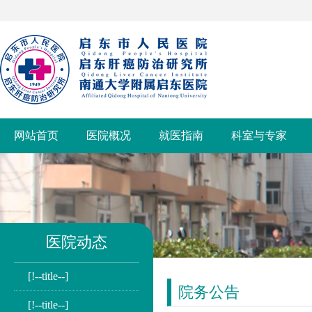
网站首页
医院概况
就医指南
科室与专家
医院动态
[!--title--]
院务公告
[!--title--]