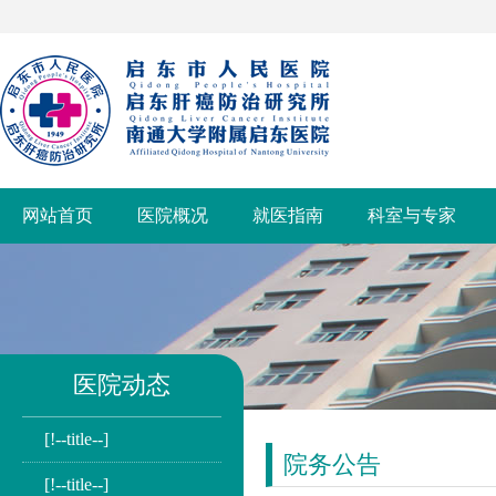
网站首页
医院概况
就医指南
科室与专家
医院动态
[!--title--]
院务公告
[!--title--]