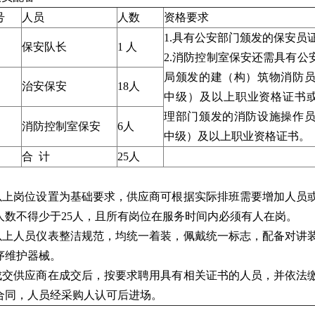
号
人员
人数
资格要求
1.具有公安部门颁发的保安员
保安队长
1 人
2.消防控制室保安还需具有公
局颁发的建（构）筑物消防员
治安保安
18人
中级）及以上职业资格证书
理部门颁发的消防设施操作员
消防控制室保安
6人
中级）及以上职业资格证书。
合 计
25人
：
.以上岗位设置为基础要求，供应商可根据实际排班需要增加人员
人数不得少于25人，且所有岗位在服务时间内必须有人在岗。
.以上人员仪表整洁规范，均统一着装，佩戴统一标志，配备对讲
序维护器械。
.成交供应商在成交后，按要求聘用具有相关证书的人员，并依法
合同，人员经采购人认可后进场。