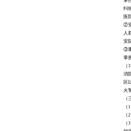
掌
纠
医
②
人
安
③
掌
（
消
区
火
（
（
（
（