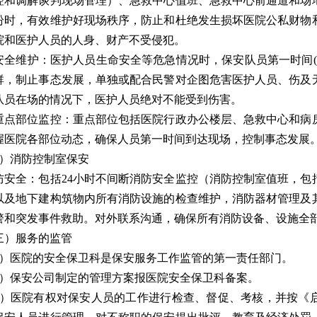
控和调解谈判现场管理）、急救中心值班、急救中心前通道和场
纷时，有效维护好现场秩序，防止和杜绝发生损坏医院公私财物
院和医护人员的人身、财产不受侵犯。
安全维护：医护人员生命安全等危急情况时，保安队员第一时间(
群，制止事态发展，单独或配合民警对企图危害医护人员、伤及
队员在场的情况下，医护人员绝对不能受到伤害。
重点部位监控：重点部位包括医院行政办公楼层、急救中心和病
握医院各部位动态，确保人员第一时间到达现场，控制事态发展
3）消防控制室保安
防安全：包括24小时不间断消防安全监控（消防控制室值班，包
以及地下建构筑物内所有消防设施的检查维护，消防器材管理及
警和突发事件救助。对外联系沟通，确保所有消防设备、设施全
三）服务的监管
1）医院的安全保卫科是保安服务工作监管的第一责任部门。
2）保安公司制定的管理方案报医院安全保卫科备案。
3）医院有权对保安人员的工作进行检查、督促、考核，并按《