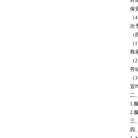
对
保
（
次
（
（
商
（
劳
（
宜
二
1.
2
三
四