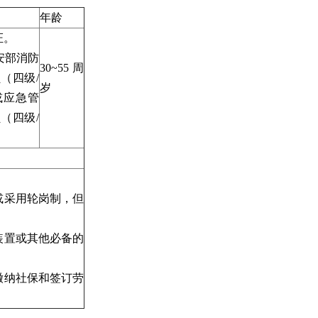
年龄
证。
安部消防
30~55周
（四级/
岁
或应急管
（四级/
或采用轮岗制，但
装置或其他必备的
缴纳社保和签订劳