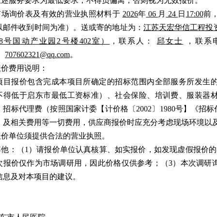
.上述服务要求为最低要求，不得负偏离，否则视为无效报价。
.市场询价表及有效的营业执照材料于
20
26
年
06
月
24
日
17
:
0
0
前
以邮件收到时间为准）。送或寄的地址为：
江苏天宏华信工程投
168号国动产业园2号楼402室）
，联系人：
邱女士
，联系
：
707602321@qq.com
。
.报价费用说明：
项目报价包含完成本项目所确定的招标范围内全部服务所发生
不得低于启东市最低工资标准）、社会保险、培训费、服装器
、招标代理费（按照国家计委【计价格〔2002〕1980号】《招
）及相关费用等一切费用，供应商报价时应充分考虑现场环境以
.报价单位须提供合法的营业执照。
.其他：（1）请报价单位认真核算、如实报价，如发现虚假报价
次报价仅作为市场调研用，因此价格仅供参考；（3）本次调研
信息及对本项目的建议。