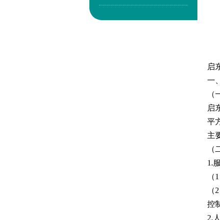
启
一
（
启
平
主
（
1
（
（
控
2.