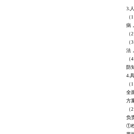
3.
（
病
（
（
法
（
防
4
（
全
方
（
负
①