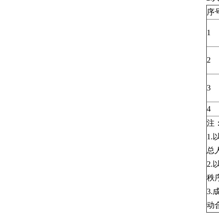
序
1
2
3
4
注
1
总
2
秩
3
动