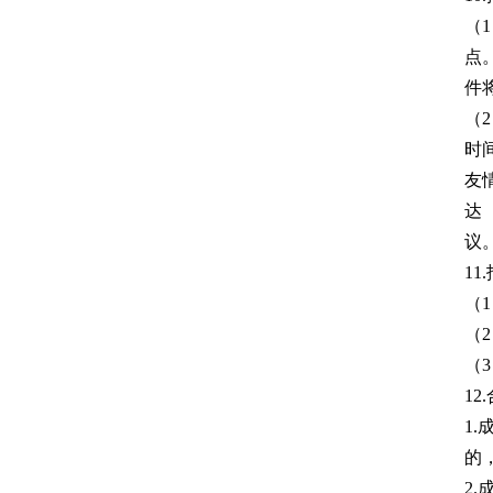
（
点
件
（
时
友
达
议
11
（1
（
（
1
1
的
2