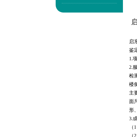
启
鉴
1
2
检
楼
主
面
形
3
（
（