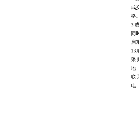
成
格
3
同
启
13
采
地
联
电 