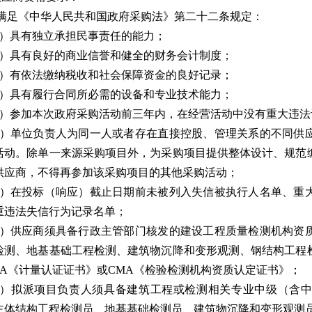
.1满足《中华人民共和国政府采购法》第二十二条规定：
1）具有独立承担民事责任的能力；
2）具有良好的商业信誉和健全的财务会计制度；
3）有依法缴纳税收和社会保障资金的良好记录；
4）具有履行合同所必需的设备和专业技术能力；
5）参加本次政府采购活动前三年内，在经营活动中没有重大违法
6）单位负责人为同一人或者存在直接控股、管理关系的不同供
活动。除单一来源采购项目外，为采购项目提供整体设计、规范
供应商，不得再参加该采购项目的其他采购活动；
7）在投标（响应）截止日期前未被列入失信被执行人名单、重
重违法失信行为记录名单；
8）供应商须具备行政主管部门核发的建设工程质量检测机构资
检测、地基基础工程检测、建筑物沉降和变形观测、钢结构工程
MA《计量认证证书》或CMA《检验检测机构资质认定证书》；
9）拟派项目负责人须具备建筑工程或检测相关专业中级（含
主体结构工程检测员、地基基础检测员、建筑物沉降和变形观测