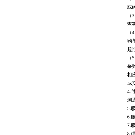
或
（
查
（
购
超
（
采
相
成
4
测
5
6
7
8