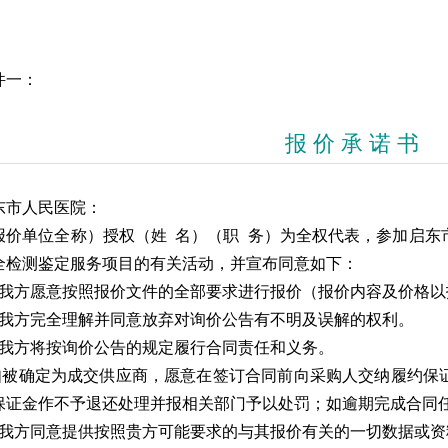
件一：
报 价 承 诺 书
东市人民医院：
报价单位全称）授权（姓 名）（职 务）为全权代表，参加启东
全检测鉴定服务项目的有关活动，并宣布同意如下：
．我方愿意按照报价文件的全部要求进行报价（报价内容及价格以
．我方完全理解并同意放弃对询价公告有不明及误解的权利。
．我方将按询价公告的规定履行合同责任和义务。
.如被确定为成交供应商，愿意在签订合同前向采购人交纳履约保
保证金作不予退还处理并报相关部门予以处罚；如逾期完成合同
．我方同意提供按照贵方可能要求的与其报价有关的一切数据或