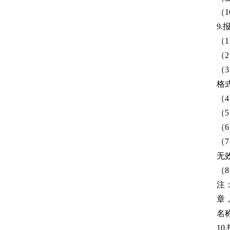
（
9
（
（
（
格
（
（
（
（
无
（
注
章
名
10