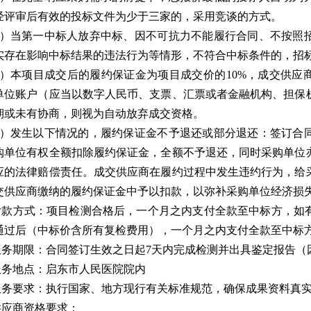
经评审后有效的投标文件为少于三家的，采用竞谈的方式。
3）当第一中标人放弃中标、因不可抗力不能履行合同、不按照
实存在影响中标结果的违法行为等情形，不符合中标条件的，招
4）本项目成交后的履约保证金为项目成交价的10%，成交供应
单位账户（应当以数字人民币、支票、汇票或者金融机构、担保
期或未有协商，则视为自动放弃成交资格。
5）发生以下情况的，履约保证金不予退还或部分退还：签订合
购单位有权全额扣除履约保证金，全额不予退还，同时采购单位
应的法律赔偿责任。成交供应商在履约过程中发生违约行为，给
交供应商缴纳的履约保证金中予以扣款，以弥补采购单位经济损
.付款方式：项目检测合格后，一个月之内支付全款至中标方，如
通过后（中标价含所有复检费用），一个月之内支付全款至中标
.服务期限：合同签订生效之日起7天内完成检测并出具鉴定报告
.服务地点：启东市人民医院院内
.服务要求：执行国家、地方现行有关标准规范，确保成果资料真
.供应商资格要求：