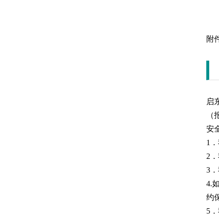
附
启
（
安
1
2
3
4
约
5