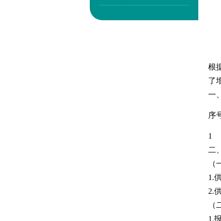
根
了
一
序
1
二
（
1
2
（
1