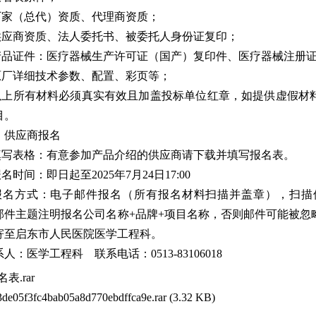
.厂家（总代）资质、代理商资质；
.供应商资质、法人委托书、被委托人身份证复印；
.产品证件：医疗器械生产许可证（国产）复印件、医疗器械注册
.原厂详细技术参数、配置、彩页等；
.以上所有材料必须真实有效且加盖投标单位红章，如提供虚假材
目。
、供应商报名
.填写表格：有意参加产品介绍的供应商请下载并填写报名表。
报名时间：即日起至2025年7月24日17:00
.报名方式：电子邮件报名（所有报名材料扫描并盖章），扫描件以PDF
邮件主题注明报名公司名称+品牌+项目名称，否则邮件可能被忽
寄至启东市人民医院医学工程科。
人：医学工程科 联系电话：0513-83106018
表.rar
3de05f3fc4bab05a8d770ebdffca9e.rar
(3.32 KB)