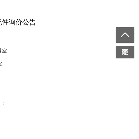
配件询价公告
科室
室
围；