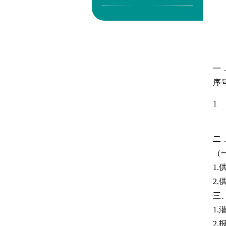
一
序
1
二
（
1
2
三
1
2.