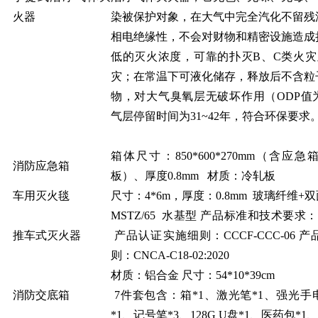
火器
染被保护对象，在大气中完全汽化不留残
相电绝缘性，不会对财物和精密设施造成
低的灭火浓度，可靠的扑灭B、C类火灾
灾；在常温下可液化储存，释放后不含粒
物，对大气臭氧层无破坏作用（ODP值
气层停留时间为31~42年，符合环保要求
箱体尺寸：850*600*270mm（含应
消防应急箱
板）、厚度0.8mm 材质：冷轧板
车用灭火毯
尺寸：4*6m，厚度：0.8mm 玻璃纤维+
MSTZ/65 水基型 产品标准和技术要求：GB8
推车式灭火器
产品认证实施细则：CCCF-CCC-06 
则：CNCA-C18-02:2020
材质：铝合金 尺寸：54*10*39cm
消防交底箱
7件套包含：箱*1、激光笔*1、强光手
*1、记号笔*3、128G U盘*1、医药包*1