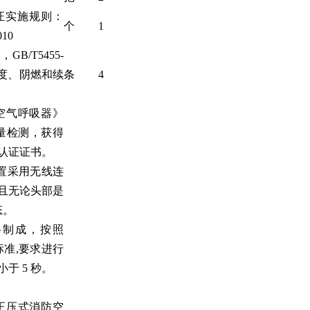
品认证实施规则：
个
1
010
GB/T5455-
长度、阴燃和续
条
4
防空气呼吸器》
量检测，获得
认证证书。
置采用无线连
且无论头部是
态。
料制成，按照
标准,要求进行
于 5 秒。
《正压式消防空