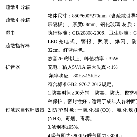
疏散引导箱
箱体尺寸：850*600*270mm（含疏散
疏散引导箱
层隔板）、厚度0.8mm、钢化玻璃 材质
湿巾
执行标准：GB/20808-2006、卫生标准：GB1
LED充电式、警报、照明、爆闪、
疏散指挥棒
32cm、红蓝两色。
放音260秒以上、峰值功率：35W
扩音器
充电：输入5V/1A 最大失真＜1%
频率响应：80Hz-15KHz
符合标准GB21976.7-2012规定。
1.防毒时间≥30分钟，防毒、防火、防
种保护，密封性好，适用于成年人各种面
过滤式自救呼吸器
2.防护对象:一氧化碳(CO)、氰化氢(
：
(NH3)、毒烟、毒雾。
3.滤烟率≥95%。
4.吸气阻力≤800Pa;呼气阻力≤300Pa