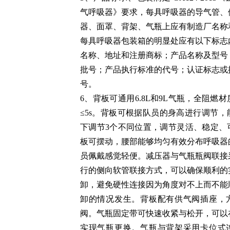
气呼吸器》要求，每具呼吸器的导气管、
器、面罩、背架、气瓶上应有制造厂名称
每具呼吸器包装箱的明显处应有以下标志
名称、地址和注册商标；产品名称及型号
批号；产品执行标准的代号；认证标志或
号。
6、背板可通用6.8L和9L气瓶，全阻燃
≤5s。背板可根据队员的身高进行调节，
下调节3个不同位置，调节灵活、稳定、
板可摆动，腰部能够均匀有效分布呼吸器
员佩戴感觉轻便。减压器与气瓶瓶阀联接
行的侧向软管联接方式，可以确保顺利的
卸，避免硬性连接因为角度对不上而不能
卸的情况发生。背板配有供气阀插座，
阀。气瓶固定带可快速收紧与松开，可以
实现气瓶更换。气瓶与背架采用卡位式