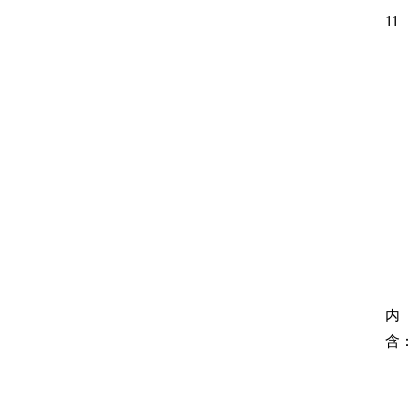
11
内
含