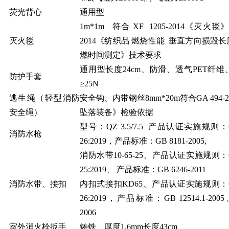
荧光背心
通用型
1m*1m 符合 XF 1205-2014《灭火毯》，
灭火毯
2014《纺织品 燃烧性能 垂直方向损毁
燃时间测定》技术要求
通用型长度24cm、防滑、透气PET纤
防护手套
≥25N
逃生绳（轻型消防
安全钩、内带钢丝8mm*20m符合GA 494-2
安全绳）
坠落装备》检验依据
型号：QZ 3.5/7.5 产品认证实施规则：CC
消防水枪
26:2019，产品标准：GB 8181-2005,
消防水带10-65-25、产品认证实施规则：CC
25:2019、 产品标准：GB 6246-2011
消防水带、接扣
内扣式接扣KD65、产品认证实施规则：CCC
26:2019，产品标准：GB 12514.1-2005、
2006
室外消火栓扳手
铸铁、厚度1.6mm长度43cm