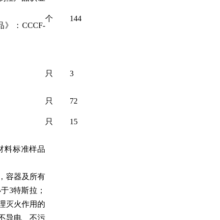
个
144
：CCCF-
只
3
只
72
只
15
磁材料标准样品
，容器及所有
于3特斯拉；
理灭火作用的
不导电、不污