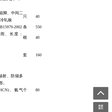
引导箱脚、中间二
只
40
：冷轧板
5979-2002
条
550
防雨、长度：
根
40
套
160
热辐射、防烟多
形。
HCN)、氨气
个
80