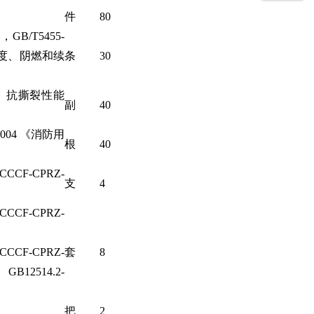
件
80
GB/T5455-
长度、阴燃和续
条
30
维、抗撕裂性能
副
40
004 《消防用
根
40
CF-CPRZ-
支
4
CF-CPRZ-
F-CPRZ-
套
8
GB12514.2-
把
2