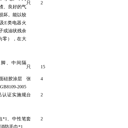
只
2
渣、良好的气
损坏。能以较
及E类电器火
子或油状残余
为零），在大
。
急箱脚、中间隔
只
15
双面硅胶涂层
张
4
109-2005
产品认证实施规
台
2
电*1、中性笔
套
2
、消防毛巾*1