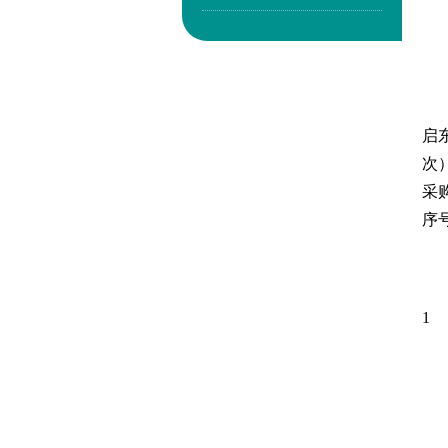
启
次
采
序
1