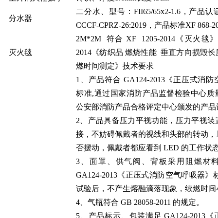
二分水、型号：FII65/65x2-1.6，产
分水器
CCCF-CPRZ-26:2019，产品标准XF 868-2
2M*2M 符合 XF 1205-2014《灭火毯》，
灭火毯
2014《纺织品 燃烧性能 垂直方向损毁
燃时间测定》技术要求
1、产品符合 GA124-2013《正压式消
标准,通过国家消防产品监督检验中心质
公安部消防产品合格评定中心颁发的产品
2、产品具备压力平视功能，压力平视装
接，不妨碍佩戴者的视线和头部的转动，
否摆动，佩戴者都应看到 LED 的工作状
3、面罩、供气阀、背板采用阻燃材
GA124-2013《正压式消防空气呼吸器》
试验后，不产生熔融滴落现象，续燃时间小
4、气瓶符合 GB 28058-2011 的规定。
5、产品标示、包装满足 GA124-2013