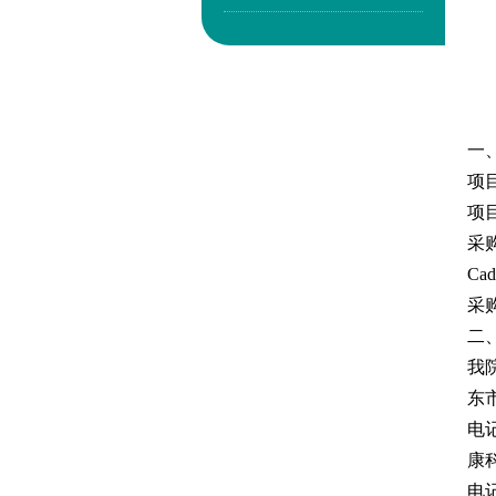
一
项
项
采
Cad
采
二
我
东
电
康
电记