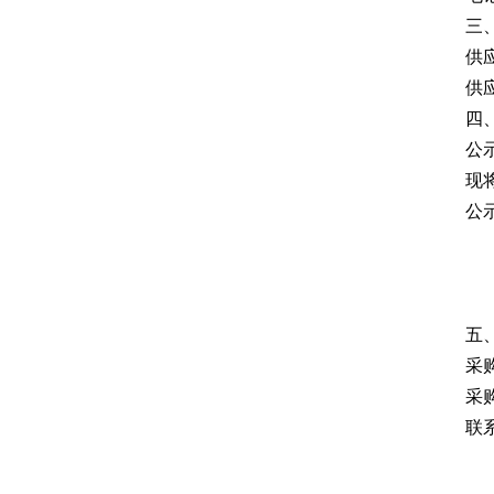
三
供
供
四
公示
现
公
五
采
采
联系