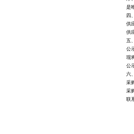
是
四
供
供
五
公示
现
公
六
采
采
联系