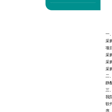
一
采
项目
采
采
采
二
静
三
我
软
序