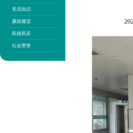
党员知识
2
廉政建设
医德风采
社会赞誉